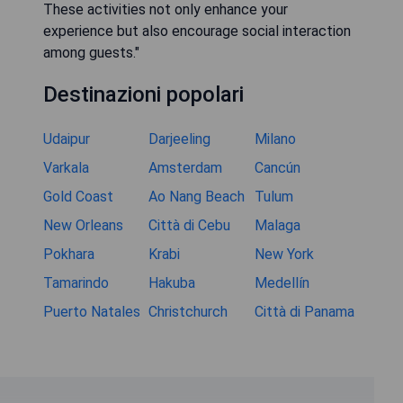
These activities not only enhance your
experience but also encourage social interaction
among guests."
Destinazioni popolari
Udaipur
Darjeeling
Milano
Varkala
Amsterdam
Cancún
Gold Coast
Ao Nang Beach
Tulum
New Orleans
Città di Cebu
Malaga
Pokhara
Krabi
New York
Tamarindo
Hakuba
Medellín
Puerto Natales
Christchurch
Città di Panama