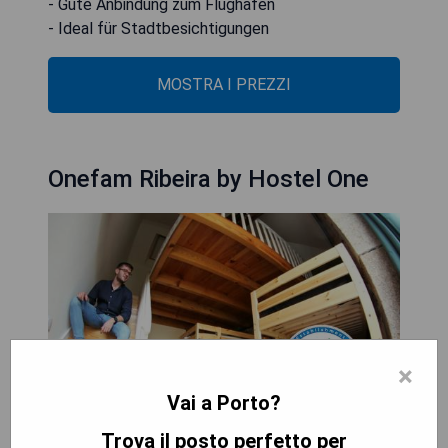
- Gute Anbindung zum Flughafen
- Ideal für Stadtbesichtigungen
MOSTRA I PREZZI
Onefam Ribeira by Hostel One
×
Vai a Porto?
Trova il posto perfetto per