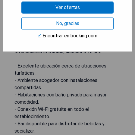
Internacional de Exposiciones Corferias, a 6.3 km
Ver ofertas
del Estadio El Campín y a 16 km del Centro
Comercial Unicentro. Entre los lugares de interés
cercanos se encuentran el Cerro Monserrate, la
No, gracias
Iglesia de Nuestra Señora de Candelaria, la Plaza
Encontrar en booking.com
Bolívar, el Museo del Oro y la Plaza Rosario. El
aeropuerto más cercano es el Aeropuerto
Internacional El Dorado, ubicado a 12 km.
- Excelente ubicación cerca de atracciones
turísticas.
- Ambiente acogedor con instalaciones
compartidas.
- Habitaciones con baño privado para mayor
comodidad.
- Conexión Wi-Fi gratuita en todo el
establecimiento.
- Bar disponible para disfrutar de bebidas y
socializar.