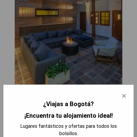
×
Casa Dreamer Bogotá se encuentra a 300 metros
¿Viajas a Bogotá?
de Quevedo's Jet y a 600 metros de la Biblioteca
¡Encuentra tu alojamiento ideal!
Luis Ángel Arango, ofreciendo alojamiento con un
salón compartido, un bar y conexión WiFi gratuita.
Lugares fantásticos y ofertas para todos los
La propiedad está situada a 5.6 km del Centro
bolsillos.